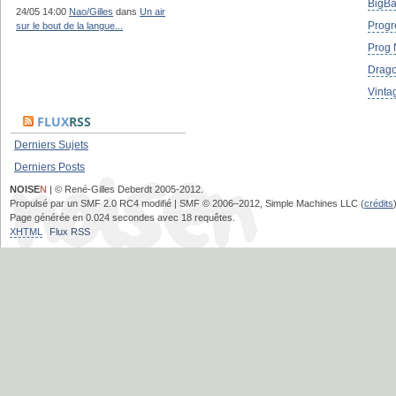
BigB
24/05 14:00
Nao/Gilles
dans
Un air
Progr
sur le bout de la langue...
Prog 
Drag
Vinta
FLUX
RSS
Derniers Sujets
Derniers Posts
NOISE
N
| © René-Gilles Deberdt 2005-2012.
Propulsé par un SMF 2.0 RC4 modifié | SMF © 2006–2012, Simple Machines LLC (
crédits
Page générée en 0.024 secondes avec 18 requêtes.
XHTML
Flux RSS