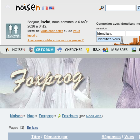
Invité
Bonjour,
,
nous sommes le 6 Août
Connexion avec identifiant, m
2026 à 8h12.
session
Merci de
vous connecter
ou de
vous
inscrire
.
Avez-vous oublié votre mot de passe ?
JEUX
NOISE
N
CE FORUM
CHERCHER
MEMBRES
Noise
n
Nao
Foxprog
Foxrhum
»
»
»
(par
Nao/Gilles
)
Pages: [
1
]
En bas
Titre
/
Démarré par
Réponses
/
Vues