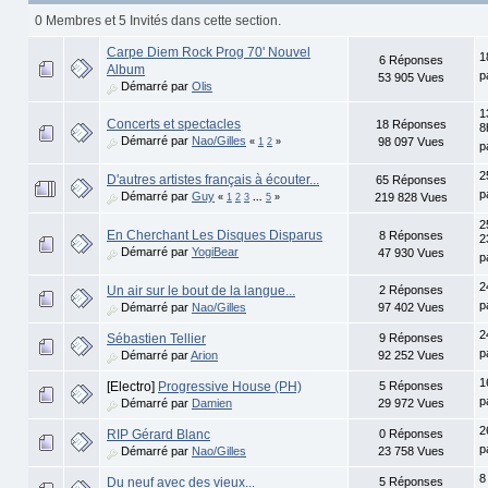
0 Membres et 5 Invités dans cette section.
Carpe Diem Rock Prog 70' Nouvel
1
6 Réponses
Album
p
53 905 Vues
Démarré par
Olis
1
Concerts et spectacles
18 Réponses
8
Démarré par
Nao/Gilles
98 097 Vues
«
1
2
»
p
2
D'autres artistes français à écouter...
65 Réponses
p
Démarré par
Guy
219 828 Vues
«
1
2
3
...
5
»
2
En Cherchant Les Disques Disparus
8 Réponses
2
Démarré par
YogiBear
47 930 Vues
p
2
Un air sur le bout de la langue...
2 Réponses
p
Démarré par
Nao/Gilles
97 402 Vues
2
Sébastien Tellier
9 Réponses
p
Démarré par
Arion
92 252 Vues
1
[Electro]
Progressive House (PH)
5 Réponses
p
Démarré par
Damien
29 972 Vues
2
RIP Gérard Blanc
0 Réponses
p
Démarré par
Nao/Gilles
23 758 Vues
8
Du neuf avec des vieux...
5 Réponses