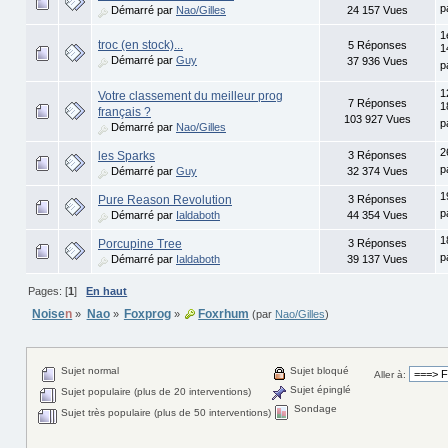
p
Démarré par
Nao/Gilles
24 157 Vues
1
troc (en stock)...
5 Réponses
1
Démarré par
Guy
37 936 Vues
p
1
Votre classement du meilleur prog
7 Réponses
1
français ?
103 927 Vues
p
Démarré par
Nao/Gilles
2
les Sparks
3 Réponses
p
Démarré par
Guy
32 374 Vues
1
Pure Reason Revolution
3 Réponses
p
Démarré par
Ialdaboth
44 354 Vues
1
Porcupine Tree
3 Réponses
p
Démarré par
Ialdaboth
39 137 Vues
Pages: [
1
]
En haut
Noise
n
Nao
Foxprog
Foxrhum
»
»
»
(par
Nao/Gilles
)
Sujet normal
Sujet bloqué
Aller à:
Sujet épinglé
Sujet populaire (plus de 20 interventions)
Sondage
Sujet très populaire (plus de 50 interventions)