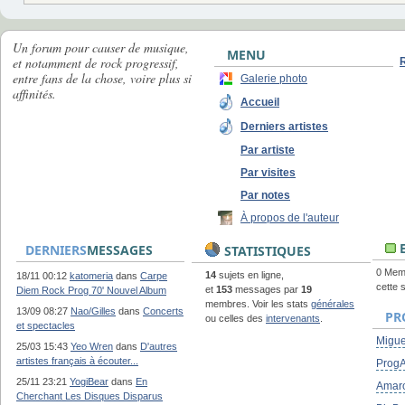
Un forum pour causer de musique,
MENU
et notamment de rock progressif,
entre fans de la chose, voire plus si
Galerie photo
affinités.
Accueil
Derniers artistes
Par artiste
Par visites
Par notes
À propos de l'auteur
E
DERNIERS
MESSAGES
STATISTIQUES
0 Memb
14
sujets en ligne,
18/11 00:12
katomeria
dans
Carpe
cette 
et
153
messages par
19
Diem Rock Prog 70' Nouvel Album
membres. Voir les stats
générales
13/09 08:27
Nao/Gilles
dans
Concerts
PR
ou celles des
intervenants
.
et spectacles
Migue
25/03 15:43
Yeo Wren
dans
D'autres
artistes français à écouter...
ProgA
25/11 23:21
YogiBear
dans
En
Amar
Cherchant Les Disques Disparus