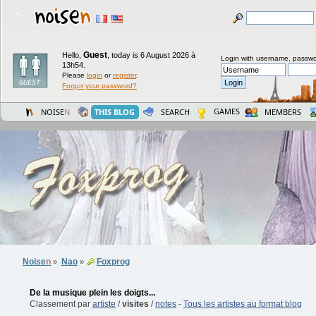
Guest
Hello,
,
today is 6 August 2026 à
Login with username, passwo
13h54.
Please
login
or
register
.
Forgot your password?
GAMES
NOISE
N
THIS BLOG
SEARCH
MEMBERS
Noise
n
Nao
Foxprog
»
»
De la musique plein les doigts...
Classement par
artiste
/
visites
/
notes
-
Tous les artistes au format blog