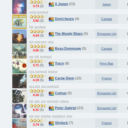
X Japan
(23)
Japon
3.73
(2)
metal progressif
Demi-heure
(4)
Canada
3.92
(2)
folk
bucolique
The Moody Blues
(5)
Royaume-Uni
4.24
(3)
pop
proto-prog
stars
Beau Dommage
(5)
Canada
4.55
(5)
pop
folk
progressif
Trace
(8)
Pays-Bas
3.71
(5)
rock progressif
baroque
Carpe Diem
(10)
France
4.19
(5)
jazz-rock
rock progressif
Comus
(5)
Royaume-Uni
4.10
(2)
folk
dark
ovni
progressif
celtique
Peter Gabriel
(23)
Royaume-Uni
4.31
(5)
pop
rock
exotique
soundtrack
stars
Shylock
(7)
France
3.74
(6)