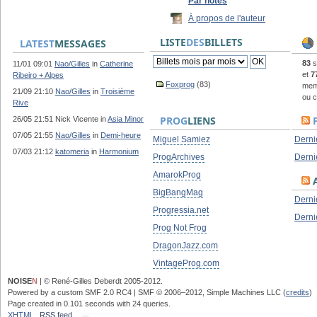
Par notes
À propos de l'auteur
LISTE
DES
BILLETS
LATEST
MESSAGES
83
s
11/01 09:01
Nao/Gilles
in
Catherine
et
7
Ribeiro + Alpes
Foxprog
(83)
memb
21/09 21:10
Nao/Gilles
in
Troisième
ou c
Rive
PROG
LIENS
26/05 21:51 Nick Vicente in
Asia Minor
07/05 21:55
Nao/Gilles
in
Demi-heure
Miguel Samiez
Dernie
07/03 21:12
katomeria
in
Harmonium
ProgArchives
Derni
AmarokProg
A
BigBangMag
Dernie
Progressia.net
Derni
Prog Not Frog
DragonJazz.com
VintageProg.com
NOISE
N
| © René-Gilles Deberdt 2005-2012.
Powered by a custom SMF 2.0 RC4 | SMF © 2006–2012, Simple Machines LLC (
credits
)
Page created in 0.101 seconds with 24 queries.
XHTML
RSS feed