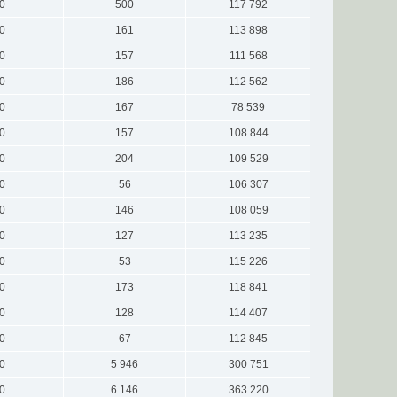
0
500
117 792
0
161
113 898
0
157
111 568
0
186
112 562
0
167
78 539
0
157
108 844
0
204
109 529
0
56
106 307
0
146
108 059
0
127
113 235
0
53
115 226
0
173
118 841
0
128
114 407
0
67
112 845
0
5 946
300 751
0
6 146
363 220