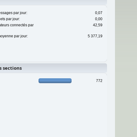
sages par jour:
0,07
ts par jour:
0,00
ateurs connectés par
42,59
oyenne par jour:
5 377,19
s sections
772