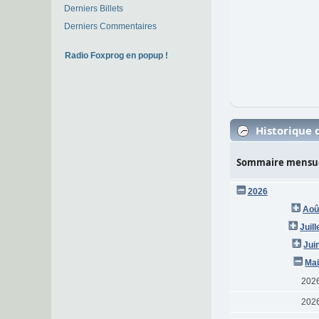
Derniers Billets
Derniers Commentaires
Radio Foxprog en popup !
Historique d
Sommaire mensu
2026
Aoû
Juil
Jui
Mai
202
202