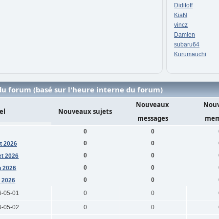
Diditoff
KiaN
vincz
Damien
subaru64
Kurumauchi
u forum (basé sur l'heure interne du forum)
Nouveaux
Nou
el
Nouveaux sujets
messages
mem
0
0
0
0
t 2026
0
0
let 2026
0
0
n 2026
0
0
 2026
6-05-01
0
0
6-05-02
0
0