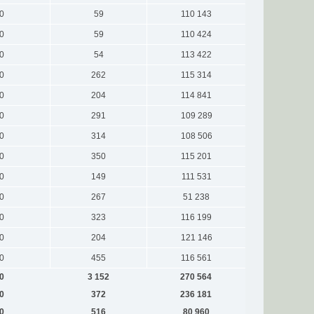
0
59
110 143
0
59
110 424
0
54
113 422
0
262
115 314
0
204
114 841
0
291
109 289
0
314
108 506
0
350
115 201
0
149
111 531
0
267
51 238
0
323
116 199
0
204
121 146
0
455
116 561
0
3 152
270 564
0
372
236 181
0
516
80 960