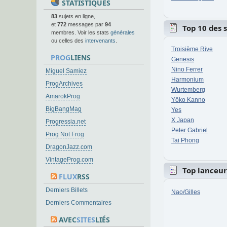
STATISTIQUES
83
sujets en ligne,
et
772
messages par
94
Top 10 des 
membres. Voir les stats
générales
ou celles des
intervenants
.
Troisième Rive
PROG
LIENS
Genesis
Nino Ferrer
Miguel Samiez
Harmonium
ProgArchives
Wurtemberg
AmarokProg
Yôko Kanno
BigBangMag
Yes
X Japan
Progressia.net
Peter Gabriel
Prog Not Frog
Tai Phong
DragonJazz.com
VintageProg.com
Top lanceur
FLUX
RSS
Derniers Billets
Nao/Gilles
Derniers Commentaires
AVEC
SITES
LIÉS