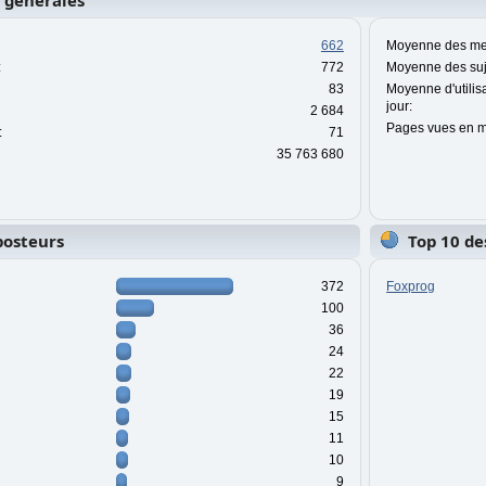
s générales
662
Moyenne des mes
:
772
Moyenne des suje
83
Moyenne d'utilis
jour:
2 684
Pages vues en m
:
71
35 763 680
posteurs
Top 10 de
372
Foxprog
100
36
24
22
19
15
11
10
9