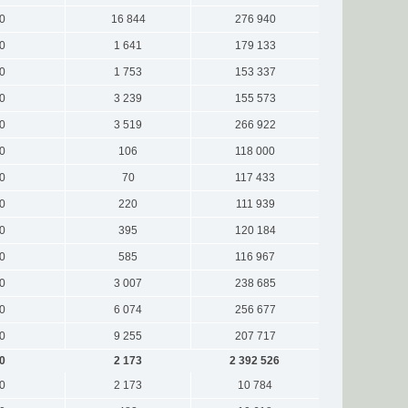
0
16 844
276 940
0
1 641
179 133
0
1 753
153 337
0
3 239
155 573
0
3 519
266 922
0
106
118 000
0
70
117 433
0
220
111 939
0
395
120 184
0
585
116 967
0
3 007
238 685
0
6 074
256 677
0
9 255
207 717
0
2 173
2 392 526
0
2 173
10 784