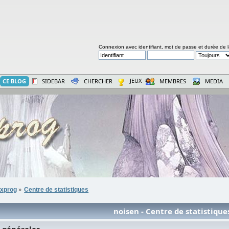
Connexion avec identifiant, mot de passe et durée de 
JEUX
CE BLOG
SIDEBAR
CHERCHER
MEMBRES
MEDIA
xprog
Centre de statistiques
»
noisen - Centre de statistique