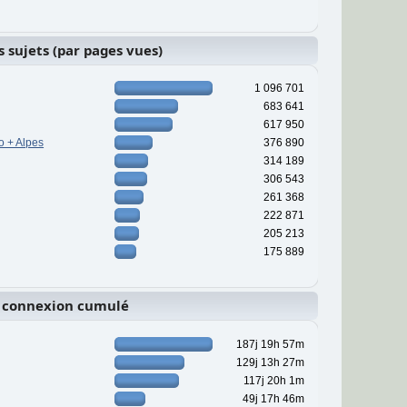
s sujets (par pages vues)
1 096 701
683 641
617 950
o + Alpes
376 890
314 189
306 543
261 368
222 871
205 213
175 889
 connexion cumulé
187j 19h 57m
129j 13h 27m
117j 20h 1m
49j 17h 46m