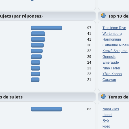
sujets (par réponses)
Top 10 de
97
Troisième Rive
41
Wurtemberg
41
Harmonium
36
Catherine Ribeir
32
Kenzô Shiguma
29
Genesis
24
Emeraude
23
Nino Ferrer
23
Yôko Kanno
21
Caravan
s de sujets
Temps de
83
Nao/Gilles
Lionel
Ryō
kgeg