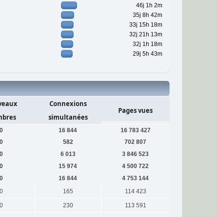
46j 1h 2m
35j 8h 42m
33j 15h 18m
32j 21h 13m
32j 1h 18m
29j 5h 43m
veaux
Connexions
Pages vues
bres
simultanées
0
16 844
16 783 427
0
582
702 807
0
6 013
3 846 523
0
15 974
4 500 722
0
16 844
4 753 144
0
165
114 423
0
230
113 591