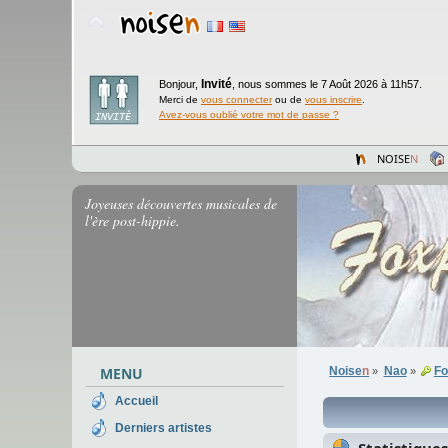
Invité
Bonjour,
,
nous sommes le 7 Août 2026 à 11h57.
Merci de
vous connecter
ou de
vous inscrire
.
Avez-vous oublié votre mot de passe ?
NOISE
N
Joyeuses découvertes musicales de
l'ère post-hippie.
MENU
Noise
n
Nao
Fo
»
»
Accueil
Derniers artistes