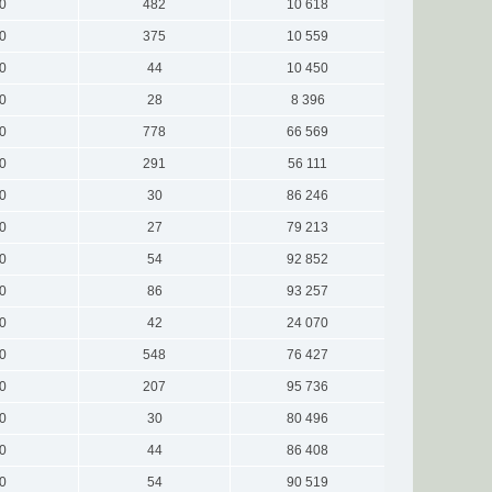
0
482
10 618
0
375
10 559
0
44
10 450
0
28
8 396
0
778
66 569
0
291
56 111
0
30
86 246
0
27
79 213
0
54
92 852
0
86
93 257
0
42
24 070
0
548
76 427
0
207
95 736
0
30
80 496
0
44
86 408
0
54
90 519