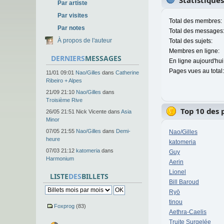
Statistique
Par artiste
Par visites
Total des membres:
Par notes
Total des messages
À propos de l'auteur
Total des sujets:
Membres en ligne:
DERNIERS
MESSAGES
En ligne aujourd'hui
Pages vues au total:
11/01 09:01
Nao/Gilles
dans
Catherine
Ribeiro + Alpes
21/09 21:10
Nao/Gilles
dans
Troisième Rive
Top 10 des 
26/05 21:51 Nick Vicente dans
Asia
Minor
07/05 21:55
Nao/Gilles
dans
Demi-
Nao/Gilles
heure
katomeria
07/03 21:12
katomeria
dans
Guy
Harmonium
Aerin
Lionel
LISTE
DES
BILLETS
Bill Baroud
Ryō
tinou
Foxprog
(83)
Aethra-Caelis
Truite Surgelée