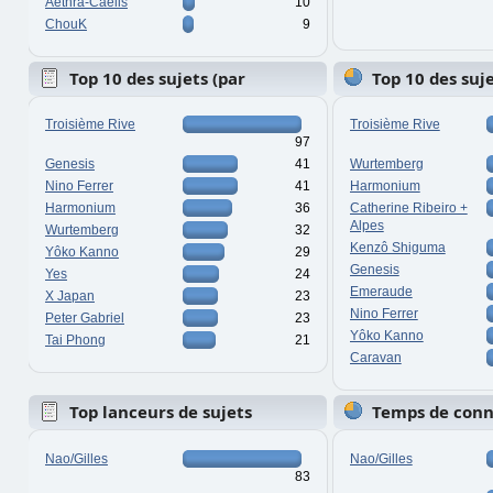
Aethra-Caelis
10
ChouK
9
Top 10 des sujets (par
Top 10 des suj
réponses)
vues)
Troisième Rive
Troisième Rive
97
Genesis
41
Wurtemberg
Nino Ferrer
41
Harmonium
Harmonium
36
Catherine Ribeiro +
Alpes
Wurtemberg
32
Kenzô Shiguma
Yôko Kanno
29
Genesis
Yes
24
Emeraude
X Japan
23
Nino Ferrer
Peter Gabriel
23
Yôko Kanno
Tai Phong
21
Caravan
Top lanceurs de sujets
Temps de con
Nao/Gilles
Nao/Gilles
83