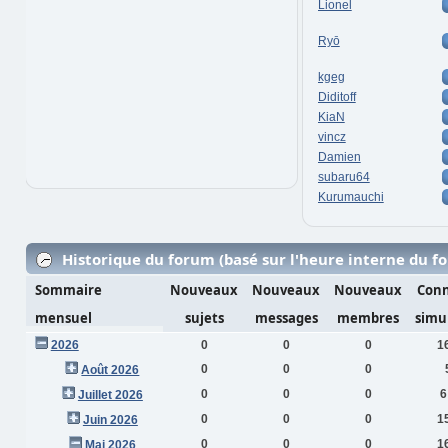
Lionel
Ryō
kgeg
Diditoff
KiaN
vincz
Damien
subaru64
Kurumauchi
Historique du forum (basé sur l'heure interne du f
Sommaire
Nouveaux
Nouveaux
Nouveaux
Conn
mensuel
sujets
messages
membres
simu
2026
0
0
0
1
0
0
0
Août 2026
0
0
0
6
Juillet 2026
0
0
0
1
Juin 2026
0
0
0
1
Mai 2026