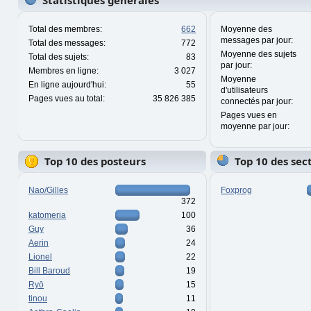
Statistiques générales
Total des membres:
662
Moyenne des
messages par jour:
Total des messages:
772
Moyenne des sujets
Total des sujets:
83
par jour:
Membres en ligne:
3 027
Moyenne
En ligne aujourd'hui:
55
d'utilisateurs
Pages vues au total:
35 826 385
connectés par jour:
Pages vues en
moyenne par jour:
Top 10 des posteurs
Top 10 des sec
Nao/Gilles
Foxprog
372
katomeria
100
Guy
36
Aerin
24
Lionel
22
Bill Baroud
19
Ryō
15
tinou
11