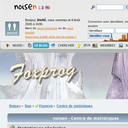
Invité
Bonjour,
,
nous sommes le 8 Août
Connexion avec identifiant, m
2026 à 1h30.
session
Merci de
vous connecter
ou de
vous
inscrire
.
Avez-vous oublié votre mot de passe ?
JEUX
NOISE
N
CE BLOG
CHERCHER
MEMBRES
M
Noise
n
Nao
Foxprog
Centre de statistiques
»
»
»
noisen - Centre de statistiques