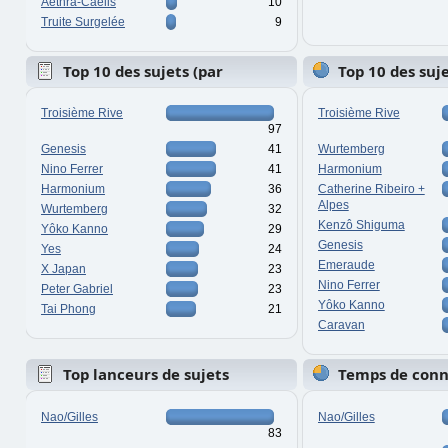
Aethra-Caelis
10
Truite Surgelée
9
Top 10 des sujets (par
Top 10 des suj
réponses)
vues)
Troisième Rive
Troisième Rive
97
Genesis
41
Wurtemberg
Nino Ferrer
41
Harmonium
Harmonium
36
Catherine Ribeiro +
Alpes
Wurtemberg
32
Kenzô Shiguma
Yôko Kanno
29
Genesis
Yes
24
Emeraude
X Japan
23
Nino Ferrer
Peter Gabriel
23
Yôko Kanno
Tai Phong
21
Caravan
Top lanceurs de sujets
Temps de con
Nao/Gilles
Nao/Gilles
83