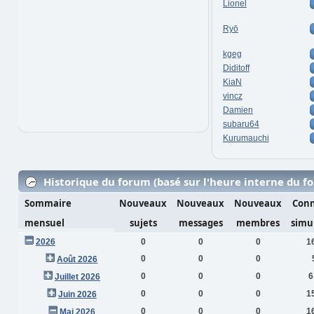
Lionel
Ryō
kgeg
Diditoff
KiaN
vincz
Damien
subaru64
Kurumauchi
Historique du forum (basé sur l'heure interne du f
Sommaire
Nouveaux
Nouveaux
Nouveaux
Conn
mensuel
sujets
messages
membres
simu
2026
0
0
0
1
0
0
0
Août 2026
0
0
0
6
Juillet 2026
0
0
0
1
Juin 2026
0
0
0
1
Mai 2026