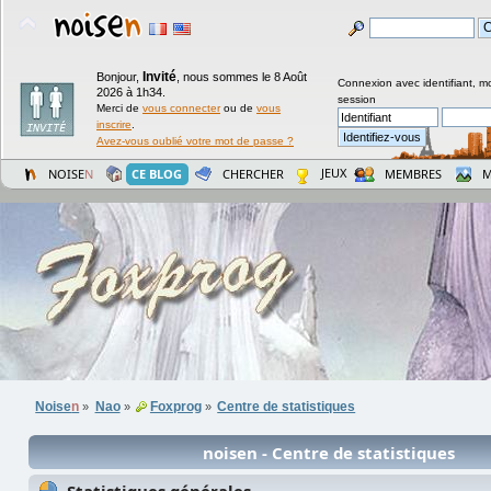
Invité
Bonjour,
,
nous sommes le 8 Août
Connexion avec identifiant, m
2026 à 1h34.
session
Merci de
vous connecter
ou de
vous
inscrire
.
Avez-vous oublié votre mot de passe ?
JEUX
NOISE
N
CE BLOG
CHERCHER
MEMBRES
M
Noise
n
Nao
Foxprog
Centre de statistiques
»
»
»
noisen - Centre de statistiques