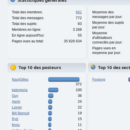
Statistiques générales
Total des membres:
662
Moyenne des
messages par jour:
Total des messages:
772
Moyenne des sujets
Total des sujets:
83
par jour:
Membres en ligne:
3 268
Moyenne
En ligne aujourd'hui:
55
d'utilisateurs
Pages vues au total:
35 826 634
connectés par jour:
Pages vues en
moyenne par jour:
Top 10 des posteurs
Top 10 des sec
Nao/Gilles
Foxprog
372
katomeria
100
Guy
36
Aerin
24
Lionel
22
Bill Baroud
19
Ryō
15
tinou
11