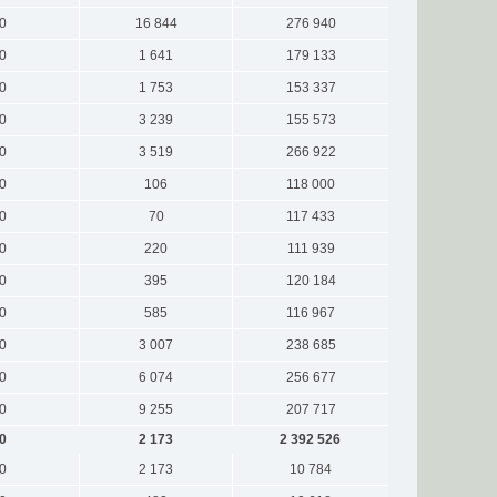
0
16 844
276 940
0
1 641
179 133
0
1 753
153 337
0
3 239
155 573
0
3 519
266 922
0
106
118 000
0
70
117 433
0
220
111 939
0
395
120 184
0
585
116 967
0
3 007
238 685
0
6 074
256 677
0
9 255
207 717
0
2 173
2 392 526
0
2 173
10 784