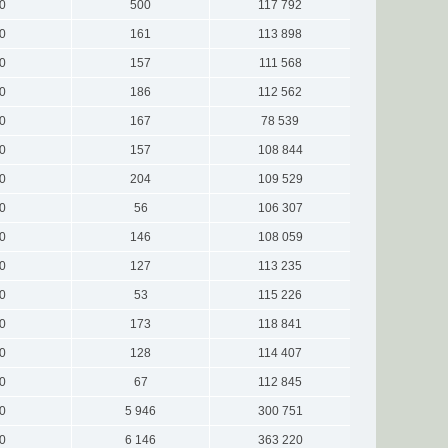
0
500
117 792
0
161
113 898
0
157
111 568
0
186
112 562
0
167
78 539
0
157
108 844
0
204
109 529
0
56
106 307
0
146
108 059
0
127
113 235
0
53
115 226
0
173
118 841
0
128
114 407
0
67
112 845
0
5 946
300 751
0
6 146
363 220