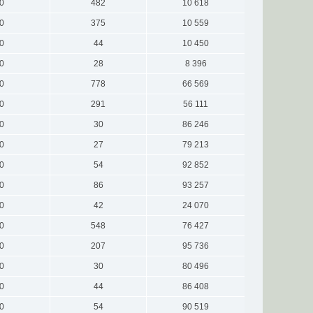
0
482
10 618
0
375
10 559
0
44
10 450
0
28
8 396
0
778
66 569
0
291
56 111
0
30
86 246
0
27
79 213
0
54
92 852
0
86
93 257
0
42
24 070
0
548
76 427
0
207
95 736
0
30
80 496
0
44
86 408
0
54
90 519