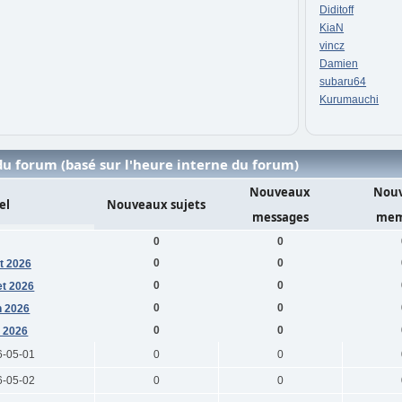
Diditoff
KiaN
vincz
Damien
subaru64
Kurumauchi
u forum (basé sur l'heure interne du forum)
Nouveaux
Nou
el
Nouveaux sujets
messages
mem
0
0
0
0
t 2026
0
0
let 2026
0
0
n 2026
0
0
 2026
6-05-01
0
0
6-05-02
0
0