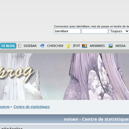
Connexion avec identifiant, mot de passe et durée de l
JEUX
CE BLOG
SIDEBAR
CHERCHER
MEMBRES
MEDIA
xprog
Centre de statistiques
»
noisen - Centre de statistique