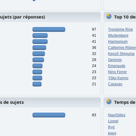
sujets (par réponses)
Top 10 de
97
Troisième Rive
41
Wurtemberg
41
Harmonium
36
Catherine Ribeir
32
Kenzô Shiguma
29
Genesis
24
Emeraude
23
Nino Ferrer
23
Yôko Kanno
21
Caravan
s de sujets
Temps de
83
Nao/Gilles
Lionel
Ryō
kgeg