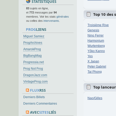
STATISTIQUES
83
sujets en ligne,
et
772
messages par
94
Top 10 des 
membres. Voir les stats
générales
ou celles des
intervenants
.
Troisième Rive
PROG
LIENS
Genesis
Nino Ferrer
Miguel Samiez
Harmonium
ProgArchives
Wurtemberg
AmarokProg
Yôko Kanno
BigBangMag
Yes
X Japan
Progressia.net
Peter Gabriel
Prog Not Frog
Tai Phong
DragonJazz.com
VintageProg.com
Top lanceur
FLUX
RSS
Derniers Billets
Nao/Gilles
Derniers Commentaires
AVEC
SITES
LIÉS