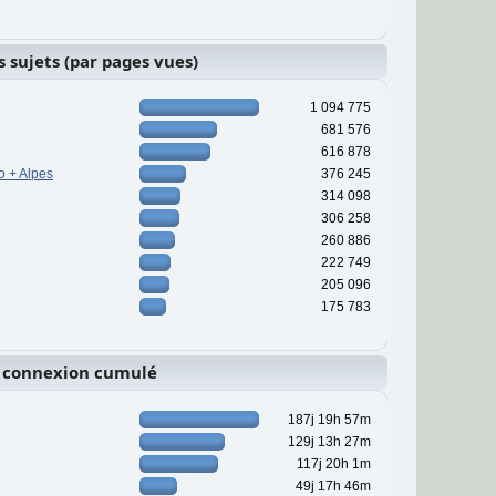
s sujets (par pages vues)
1 094 775
681 576
616 878
o + Alpes
376 245
314 098
306 258
260 886
222 749
205 096
175 783
 connexion cumulé
187j 19h 57m
129j 13h 27m
117j 20h 1m
49j 17h 46m