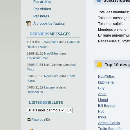
Statistique
Par artiste
Par visites
Total des membres:
Par notes
Total des messages
À propos de l'auteur
Total des sujets:
Membres en ligne:
DERNIERS
MESSAGES
En ligne aujourd'hui
Pages vues au total:
11/01 09:01
Nao/Gilles
dans
Catherine
Ribeiro + Alpes
21/09 21:10
Nao/Gilles
dans
Troisième Rive
Top 10 des 
26/05 21:51 Nick Vicente dans
Asia
Minor
07/05 21:55
Nao/Gilles
dans
Demi-
Nao/Gilles
heure
katomeria
07/03 21:12
katomeria
dans
Guy
Harmonium
Aerin
Lionel
LISTE
DES
BILLETS
Bill Baroud
Ryō
tinou
Foxprog
(83)
Aethra-Caelis
Truite Surgelée