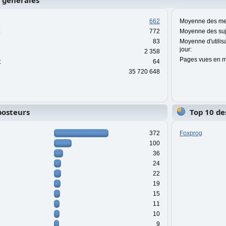
s générales
662
Moyenne des mes
:
772
Moyenne des suje
83
Moyenne d'utilis
jour:
2 358
Pages vues en m
:
64
35 720 648
posteurs
Top 10 de
372
Foxprog
100
36
24
22
19
15
11
10
9