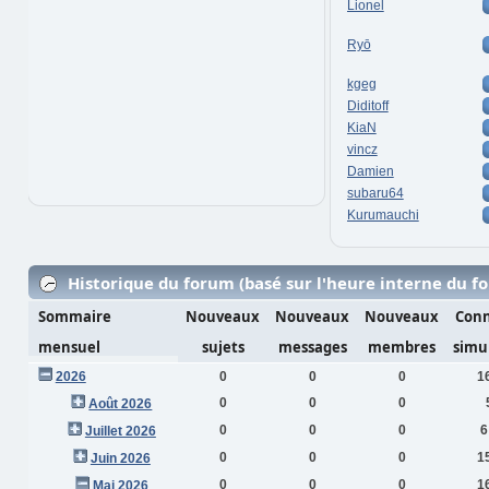
Lionel
Ryō
kgeg
Diditoff
KiaN
vincz
Damien
subaru64
Kurumauchi
Historique du forum (basé sur l'heure interne du f
Sommaire
Nouveaux
Nouveaux
Nouveaux
Conn
mensuel
sujets
messages
membres
simu
2026
0
0
0
1
0
0
0
Août 2026
0
0
0
6
Juillet 2026
0
0
0
1
Juin 2026
0
0
0
1
Mai 2026