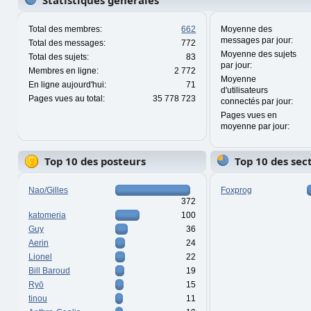
Statistiques générales
Total des membres:
662
Moyenne des
messages par jour:
Total des messages:
772
Moyenne des sujets
Total des sujets:
83
par jour:
Membres en ligne:
2 772
Moyenne
En ligne aujourd'hui:
71
d'utilisateurs
Pages vues au total:
35 778 723
connectés par jour:
Pages vues en
moyenne par jour:
Top 10 des posteurs
Top 10 des sec
Nao/Gilles
Foxprog
372
katomeria
100
Guy
36
Aerin
24
Lionel
22
Bill Baroud
19
Ryō
15
tinou
11