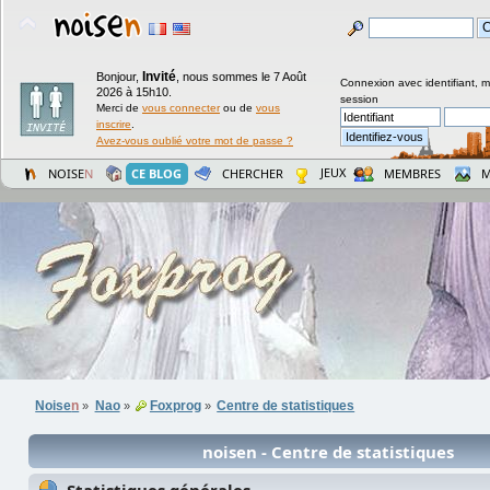
Invité
Bonjour,
,
nous sommes le 7 Août
Connexion avec identifiant, 
2026 à 15h10.
session
Merci de
vous connecter
ou de
vous
inscrire
.
Avez-vous oublié votre mot de passe ?
JEUX
NOISE
N
CE BLOG
CHERCHER
MEMBRES
M
Noise
n
Nao
Foxprog
Centre de statistiques
»
»
»
noisen - Centre de statistiques