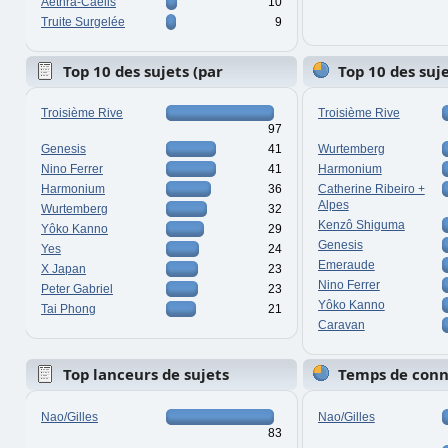
Aethra-Caelis
10
Truite Surgelée
9
Top 10 des sujets (par
Top 10 des suj
réponses)
vues)
Troisième Rive
Troisième Rive
97
Genesis
41
Wurtemberg
Nino Ferrer
41
Harmonium
Harmonium
36
Catherine Ribeiro +
Alpes
Wurtemberg
32
Kenzô Shiguma
Yôko Kanno
29
Genesis
Yes
24
Emeraude
X Japan
23
Nino Ferrer
Peter Gabriel
23
Yôko Kanno
Tai Phong
21
Caravan
Top lanceurs de sujets
Temps de con
Nao/Gilles
Nao/Gilles
83