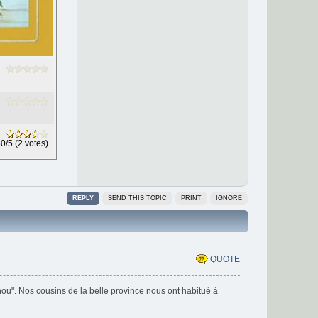
0/5 (2 votes)
REPLY
SEND THIS TOPIC
PRINT
IGNORE
QUOTE
enou". Nos cousins de la belle province nous ont habitué à