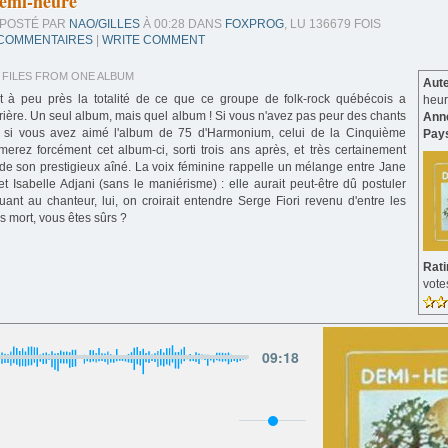
emi-heure
POSTÉ PAR
NAO/GILLES
À 00:28 DANS
FOXPROG
, LU 136679 FOIS
 COMMENTAIRES
|
WRITE COMMENT
O FILES FROM ONE ALBUM
Aut
t à peu près la totalité de ce que ce groupe de folk-rock québécois a
heu
rière. Un seul album, mais quel album ! Si vous n'avez pas peur des chants
Ann
 et si vous avez aimé l'album de 75 d'Harmonium, celui de la Cinquième
Pay
merez forcément cet album-ci, sorti trois ans après, et très certainement
de son prestigieux aîné. La voix féminine rappelle un mélange entre Jane
 et Isabelle Adjani (sans le maniérisme) : elle aurait peut-être dû postuler
nt au chanteur, lui, on croirait entendre Serge Fiori revenu d'entre les
as mort, vous êtes sûrs ?
Rat
vote
09
:
18