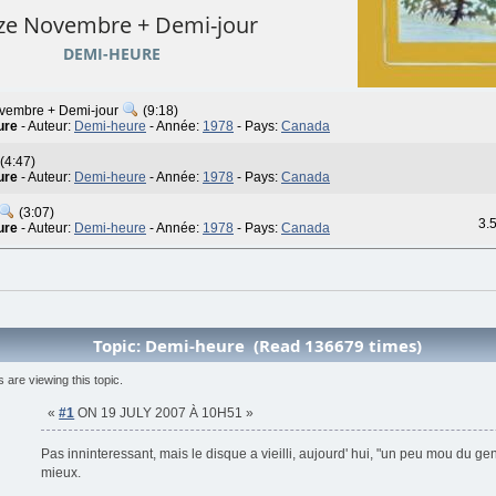
ze Novembre + Demi-jour
DEMI-HEURE
vembre + Demi-jour
(9:18)
ure
- Auteur:
Demi-heure
- Année:
1978
- Pays:
Canada
(4:47)
ure
- Auteur:
Demi-heure
- Année:
1978
- Pays:
Canada
(3:07)
3.5
ure
- Auteur:
Demi-heure
- Année:
1978
- Pays:
Canada
Topic: Demi-heure (Read 136679 times)
are viewing this topic.
«
#1
ON 19 JULY 2007 À 10H51 »
Pas inninteressant, mais le disque a vieilli, aujourd' hui, "un peu mou du g
mieux.