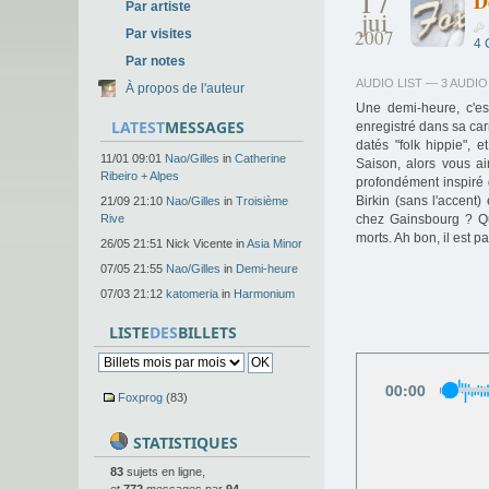
D
Par artiste
jui
2007
Par visites
4
Par notes
AUDIO LIST — 3 AUDI
À propos de l'auteur
Une demi-heure, c'es
LATEST
MESSAGES
enregistré dans sa car
datés "folk hippie",
11/01 09:01
Nao/Gilles
in
Catherine
Saison, alors vous ai
Ribeiro + Alpes
profondément inspiré 
Birkin (sans l'accent)
21/09 21:10
Nao/Gilles
in
Troisième
Rive
chez Gainsbourg ? Qua
morts. Ah bon, il est p
26/05 21:51 Nick Vicente in
Asia Minor
07/05 21:55
Nao/Gilles
in
Demi-heure
07/03 21:12
katomeria
in
Harmonium
LISTE
DES
BILLETS
00
:
00
Foxprog
(83)
STATISTIQUES
83
sujets en ligne,