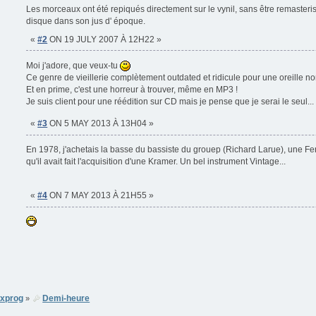
Les morceaux ont été repiqués directement sur le vynil, sans être remaster
disque dans son jus d' époque.
«
#2
ON 19 JULY 2007 À 12H22 »
Moi j'adore, que veux-tu
Ce genre de vieillerie complètement outdated et ridicule pour une oreille n
Et en prime, c'est une horreur à trouver, même en MP3 !
Je suis client pour une réédition sur CD mais je pense que je serai le seul..
«
#3
ON 5 MAY 2013 À 13H04 »
En 1978, j'achetais la basse du bassiste du grouep (Richard Larue), une 
qu'il avait fait l'acquisition d'une Kramer. Un bel instrument Vintage...
«
#4
ON 7 MAY 2013 À 21H55 »
xprog
Demi-heure
»