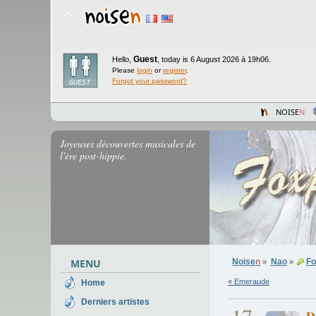
Guest
Hello,
,
today is 6 August 2026 à 19h06.
Please
login
or
register
.
Forgot your password?
NOISE
N
Joyeuses découvertes musicales de
l'ère post-hippie.
MENU
Noise
n
Nao
Fo
»
»
« Emeraude
Home
Derniers artistes
17