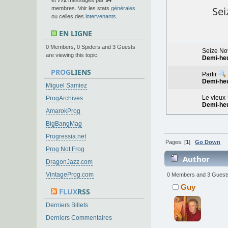
et
772
messages par
94
Sei
membres. Voir les stats
générales
ou celles des
intervenants
.
EN LIGNE
0 Members, 0 Spiders and 3 Guests
Seize No
are viewing this topic.
Demi-he
PROG
LIENS
Partir
Demi-he
Miguel Samiez
Le vieux
ProgArchives
Demi-he
AmarokProg
BigBangMag
Progressia.net
Pages: [
1
]
Go Down
Prog Not Frog
Author
DragonJazz.com
VintageProg.com
0 Members and 3 Guests 
Guy
FLUX
RSS
Derniers Billets
Derniers Commentaires