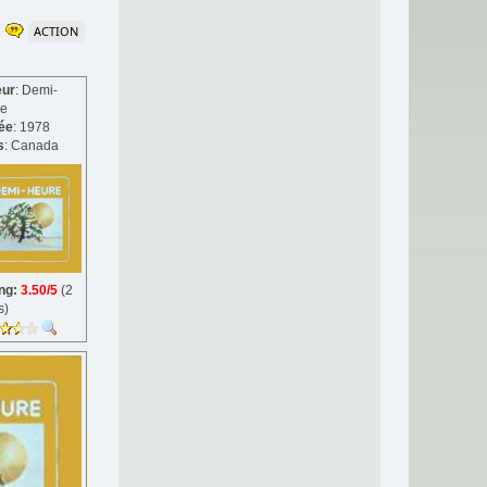
ACTION
eur
: Demi-
re
ée
: 1978
s
: Canada
ing:
3.50/5
(2
s)