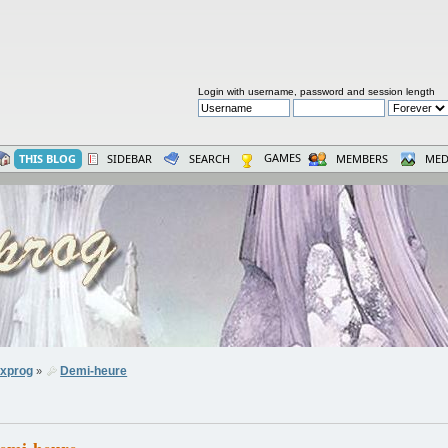
Login with username, password and session length
GAMES
THIS BLOG
SIDEBAR
SEARCH
MEMBERS
MED
xprog
Demi-heure
»