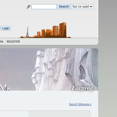
IA
REGISTER
Foxprog
Kenzô Shiguma »