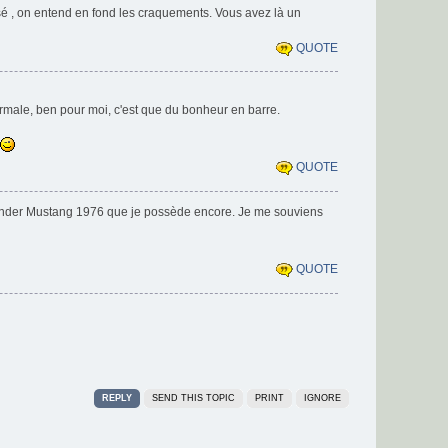
isé , on entend en fond les craquements. Vous avez là un
QUOTE
ormale, ben pour moi, c'est que du bonheur en barre.
.
QUOTE
Fender Mustang 1976 que je possède encore. Je me souviens
QUOTE
REPLY
SEND THIS TOPIC
PRINT
IGNORE