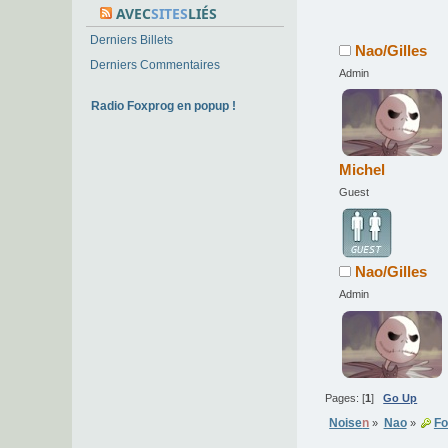
AVEC
SITES
LIÉS
Derniers Billets
Nao/Gilles
Derniers Commentaires
Admin
Radio Foxprog en popup !
Michel
Guest
Nao/Gilles
Admin
Pages: [
1
]
Go Up
Noise
n
Nao
Fo
»
»