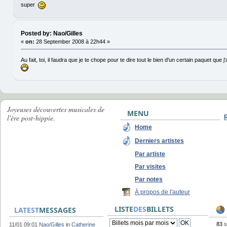
super
Posted by: Nao/Gilles
«
on:
28 September 2008 à 22h44 »
Au fait, toi, il faudra que je te chope pour te dire tout le bien d'un certain paquet que j
Joyeuses découvertes musicales de
MENU
l'ère post-hippie.
Home
Derniers artistes
Par artiste
Par visites
Par notes
À propos de l'auteur
LISTE
DES
BILLETS
LATEST
MESSAGES
83
s
11/01 09:01
Nao/Gilles
in
Catherine