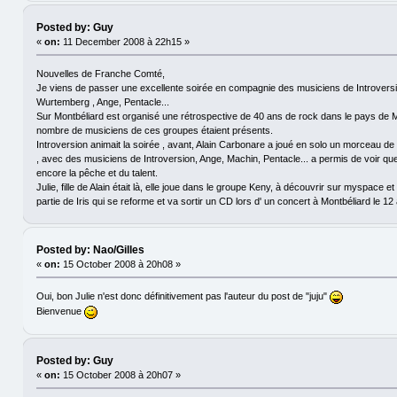
Posted by: Guy
«
on:
11 December 2008 à 22h15 »
Nouvelles de Franche Comté,
Je viens de passer une excellente soirée en compagnie des musiciens de Introversio
Wurtemberg , Ange, Pentacle...
Sur Montbéliard est organisé une rétrospective de 40 ans de rock dans le pays de M
nombre de musiciens de ces groupes étaient présents.
Introversion animait la soirée , avant, Alain Carbonare a joué en solo un morceau 
, avec des musiciens de Introversion, Ange, Machin, Pentacle... a permis de voir que
encore la pêche et du talent.
Julie, fille de Alain était là, elle joue dans le groupe Keny, à découvrir sur myspace e
partie de Iris qui se reforme et va sortir un CD lors d' un concert à Montbéliard le 12 
Posted by: Nao/Gilles
«
on:
15 October 2008 à 20h08 »
Oui, bon Julie n'est donc définitivement pas l'auteur du post de "juju"
Bienvenue
Posted by: Guy
«
on:
15 October 2008 à 20h07 »