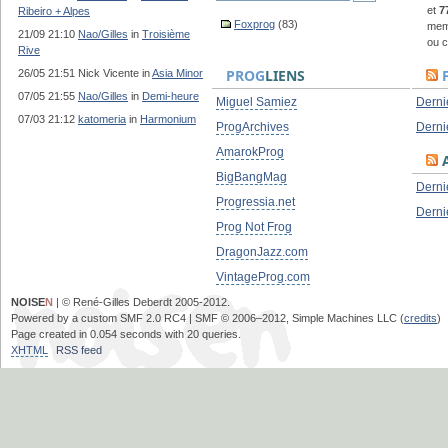
et
7
Ribeiro + Alpes
Foxprog
(83)
memb
21/09 21:10
Nao/Gilles
in
Troisième
ou c
Rive
PROG
LIENS
26/05 21:51 Nick Vicente in
Asia Minor
07/05 21:55
Nao/Gilles
in
Demi-heure
Miguel Samiez
Dernie
07/03 21:12
katomeria
in
Harmonium
ProgArchives
Derni
AmarokProg
A
BigBangMag
Dernie
Progressia.net
Derni
Prog Not Frog
DragonJazz.com
VintageProg.com
NOISE
N
| © René-Gilles Deberdt 2005-2012.
Powered by a custom SMF 2.0 RC4 | SMF © 2006–2012, Simple Machines LLC (
credits
)
Page created in 0.054 seconds with 20 queries.
XHTML
RSS feed