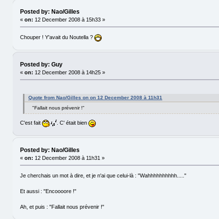
Posted by: Nao/Gilles
«
on:
12 December 2008 à 15h33 »
Chouper ! Y'avait du Noutella ?
Posted by: Guy
«
on:
12 December 2008 à 14h25 »
Quote from Nao/Gilles on on 12 December 2008 à 11h31
"Fallait nous prévenir !"
C'est fait
. C' était bien
Posted by: Nao/Gilles
«
on:
12 December 2008 à 11h31 »
Je cherchais un mot à dire, et je n'ai que celui-là : "Wahhhhhhhhhh....."
Et aussi : "Encoooore !"
Ah, et puis : "Fallait nous prévenir !"