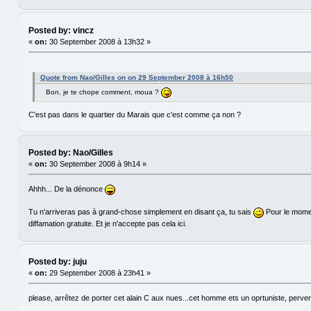
Posted by: vincz
«
on:
30 September 2008 à 13h32 »
Quote from Nao/Gilles on on 29 September 2008 à 16h50
Bon, je te chope comment, moua ?
C'est pas dans le quartier du Marais que c'est comme ça non ?
Posted by: Nao/Gilles
«
on:
30 September 2008 à 9h14 »
Ahhh... De la dénonce
Tu n'arriveras pas à grand-chose simplement en disant ça, tu sais
Pour le momen
diffamation gratuite. Et je n'accepte pas cela ici.
Posted by: juju
«
on:
29 September 2008 à 23h41 »
please, arrêtez de porter cet alain C aux nues...cet homme ets un oprtuniste, perve