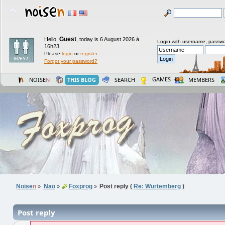
Guest
Hello,
,
today is 6 August 2026 à
Login with username, passwo
16h23.
Please
login
or
register
.
Forgot your password?
GAMES
NOISE
N
THIS BLOG
SEARCH
MEMBERS
Noise
n
Nao
Foxprog
Post reply (
Re: Wurtemberg
)
»
»
»
Post reply