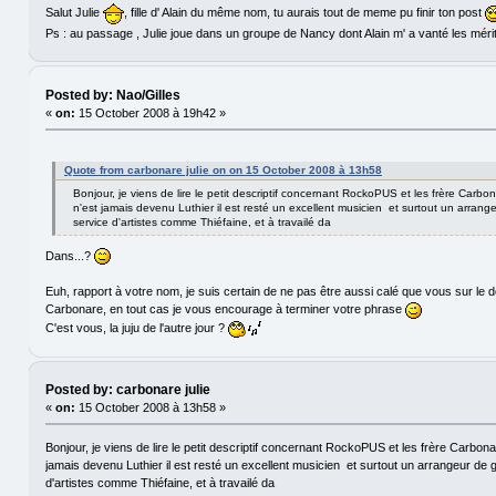
Salut Julie
, fille d' Alain du même nom, tu aurais tout de meme pu finir ton post
Ps : au passage , Julie joue dans un groupe de Nancy dont Alain m' a vanté les méri
Posted by: Nao/Gilles
«
on:
15 October 2008 à 19h42 »
Quote from carbonare julie on on 15 October 2008 à 13h58
Bonjour, je viens de lire le petit descriptif concernant RockoPUS et les frère Carbo
n'est jamais devenu Luthier il est resté un excellent musicien et surtout un arrang
service d'artistes comme Thiéfaine, et à travailé da
Dans...?
Euh, rapport à votre nom, je suis certain de ne pas être aussi calé que vous sur le d
Carbonare, en tout cas je vous encourage à terminer votre phrase
C'est vous, la juju de l'autre jour ?
Posted by: carbonare julie
«
on:
15 October 2008 à 13h58 »
Bonjour, je viens de lire le petit descriptif concernant RockoPUS et les frère Carbon
jamais devenu Luthier il est resté un excellent musicien et surtout un arrangeur de 
d'artistes comme Thiéfaine, et à travailé da