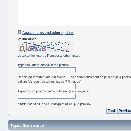
Attachments and other options
Verification:
Listen to the letters
/
Request another image
Type the letters shown in the picture:
Désolé pour toutes ces questions... Les spammeurs sont de plus en plus pénibl
quinze fois deux en toutes lettres ? (6 lettres):
Tapez "truc" puis "onze" en chiffres (sans espace):
shortcuts: hit alt+s to submit/post or alt+p to preview
Topic Summary