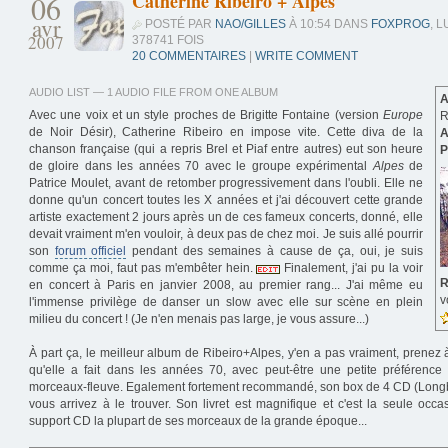
06
Catherine Ribeiro + Alpes
avr
POSTÉ PAR
NAO/GILLES
À 10:54 DANS
FOXPROG
, L
2007
378741 FOIS
20 COMMENTAIRES
|
WRITE COMMENT
AUDIO LIST — 1 AUDIO FILE FROM ONE ALBUM
A
Avec une voix et un style proches de Brigitte Fontaine (version
Europe
R
de Noir Désir), Catherine Ribeiro en impose vite. Cette diva de la
A
chanson française (qui a repris Brel et Piaf entre autres) eut son heure
P
de gloire dans les années 70 avec le groupe expérimental
Alpes
de
Patrice Moulet, avant de retomber progressivement dans l'oubli. Elle ne
donne qu'un concert toutes les X années et j'ai découvert cette grande
artiste exactement 2 jours après un de ces fameux concerts, donné, elle
devait vraiment m'en vouloir, à deux pas de chez moi. Je suis allé pourrir
son
forum officiel
pendant des semaines à cause de ça, oui, je suis
comme ça moi, faut pas m'embêter hein.
Finalement, j'ai pu la voir
R
en concert à Paris en janvier 2008, au premier rang... J'ai même eu
v
l'immense privilège de danser un slow avec elle sur scène en plein
milieu du concert ! (Je n'en menais pas large, je vous assure...)
À part ça, le meilleur album de Ribeiro+Alpes, y'en a pas vraiment, prenez 
qu'elle a fait dans les années 70, avec peut-être une petite préférenc
morceaux-fleuve. Egalement fortement recommandé, son box de 4 CD (Long
vous arrivez à le trouver. Son livret est magnifique et c'est la seule occa
support CD la plupart de ses morceaux de la grande époque...