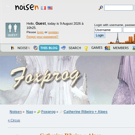
Guest
Hello,
,
today is 9 August 2026 à
Login with username, passwo
10h25.
Please
login
or
register
.
Forgot your password?
GAMES
NOISE
N
THIS BLOG
SEARCH
MEMBERS
Noise
n
Nao
Foxprog
Catherine Ribeiro + Alpes
»
»
»
« Circus