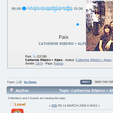
00
:
00
15
:
38
Paix
CATHERINE RIBEIRO + ALPES
Paix
(15:38)
Catherine Ribeiro + Alpes
- Auteur:
Catherine Ribeiro + Alpes
Année:
1974
- Pays:
France
Pages:
1
[
2
]
Go Down
REPLY
SEND THIS TOP
Author
Topic: Catherine Ribeiro + A
378741 times)
0 Members and 5 Guests are viewing this topic.
Lionel
«
#15
ON 14 MARCH 2008 À 9H22 »