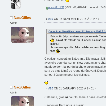
comme promis
ribeiro05.JPG
(29.98 kB, 448x640 - viewed 13529 
Nao/Gilles
«
#19
ON 15 NOVEMBER 2015 À 9H57 »
Admin
Quote from Nao/Gilles on on 12 January 2008 à 
Euh, voilà, j'ai pu assister au spectacle de Catheri
(Il avait été retardé au 11 janvier à cause d
métro.)
Je vais essayer d'en faire un billet sur mon blog !
faire
C'était un concert au Bataclan... Elle m'avait fai
avec elle pour danser un slow pendant une cha
magique dont j'ai perdu la photo qu'on m'avait e
sera de plus teinté de rouge dorénavant. Doubl
surtout 80x peiné pour les victimes...
Nao/Gilles
«
#20
ON 11 JANUARY 2025 À 9H01 »
Admin
Catherine, gros ❤️ pour toi là-haut dans les étoil
Réécoutez Paix, pour le plaisir !