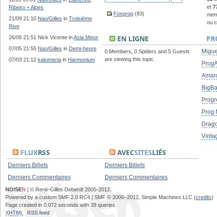
et
7
Ribeiro + Alpes
Foxprog
(83)
memb
21/09 21:10
Nao/Gilles
in
Troisième
ou c
Rive
EN LIGNE
PR
26/05 21:51 Nick Vicente in
Asia Minor
07/05 21:55
Nao/Gilles
in
Demi-heure
Migue
0 Members, 0 Spiders and 5 Guests
are viewing this topic.
07/03 21:12
katomeria
in
Harmonium
ProgA
Amar
BigB
Progr
Prog 
Drag
Vinta
FLUX
RSS
AVEC
SITES
LIÉS
Derniers Billets
Derniers Billets
Derniers Commentaires
Derniers Commentaires
NOISE
N
| © René-Gilles Deberdt 2005-2012.
Powered by a custom SMF 2.0 RC4 | SMF © 2006–2012, Simple Machines LLC (
credits
)
Page created in 0.072 seconds with 39 queries.
XHTML
RSS feed