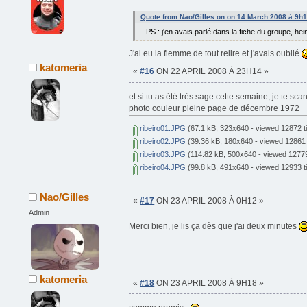
Quote from Nao/Gilles on on 14 March 2008 à 9h
PS : j'en avais parlé dans la fiche du groupe, hein
J'ai eu la flemme de tout relire et j'avais oublié
katomeria
«
#16
ON 22 APRIL 2008 À 23H14 »
et si tu as été très sage cette semaine, je te sc
photo couleur pleine page de décembre 197
ribeiro01.JPG
(67.1 kB, 323x640 - viewed 12872 t
ribeiro02.JPG
(39.36 kB, 180x640 - viewed 12861 
ribeiro03.JPG
(114.82 kB, 500x640 - viewed 12779
ribeiro04.JPG
(99.8 kB, 491x640 - viewed 12933 t
Nao/Gilles
«
#17
ON 23 APRIL 2008 À 0H12 »
Admin
Merci bien, je lis ça dès que j'ai deux minutes
katomeria
«
#18
ON 23 APRIL 2008 À 9H18 »