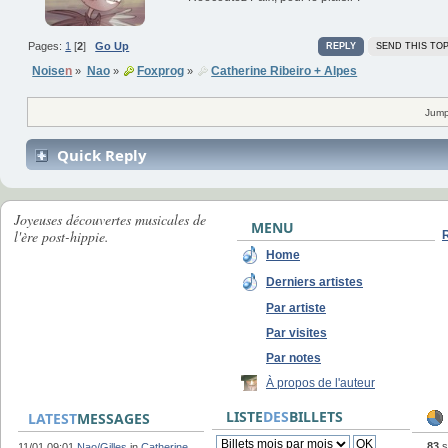
Pages:
1
[
2
]
Go Up
REPLY
SEND THIS TOP
Noise
n
Nao
Foxprog
Catherine Ribeiro + Alpes
»
»
»
Jump
Quick Reply
Joyeuses découvertes musicales de
MENU
l'ère post-hippie.
Home
Derniers artistes
Par artiste
Par visites
Par notes
À propos de l'auteur
LISTE
DES
BILLETS
LATEST
MESSAGES
83
s
11/01 09:01
Nao/Gilles
in
Catherine